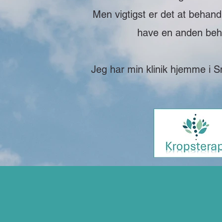
Men vigtigst er det at behan
have en anden behan
Jeg har min klinik hjemme i S
Jeg har været
Helle har hjulpet mig igenn