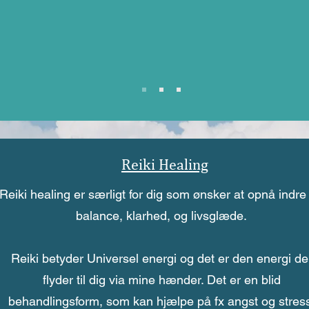
når hun skulle og skubbet, når det var det, jeg havde brug for.
 mig kost og natur råd, der har gjort, at jeg stort set ikke mærker, at 
Helle er min heltinde
- Gitte Sewell
Reiki Healing
Reiki healing er særligt for dig som ønsker at opnå indre 
balance, klarhed, og livsglæde.
Reiki betyder Universel energi og det er den energi de
flyder til dig via mine hænder. Det er en blid
behandlingsform, som kan hjælpe på fx angst og stres