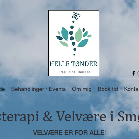
de
Behandlinger / Events
Om mig
Book tid
Konta
terapi & Velvære i S
VELVÆRE ER FOR ALLE
!