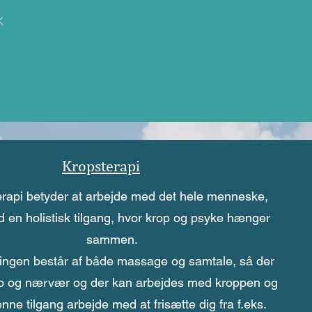
Og som en lille bonus har hun givet
Kropsterapi
rapi betyder at arbejde med det hele menneske,
 en holistisk tilgang, hvor krop og psyke hænger
sammen.
ingen
består af både massage og samtale, så der
o og nærvær og der kan arbejdes med kroppen og
nne tilgang
arbejde med at frisætte dig fra f.eks.