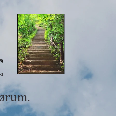
kt
mørum.