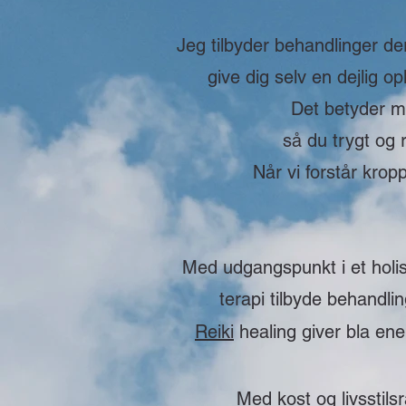
Jeg tilbyder behandlinger de
give dig selv en dejlig op
Det betyder me
så du trygt og r
Når vi forstår kro
Med udgangspunkt i et holi
terapi tilbyde behandli
Reiki
healing giver bla en
Med kost og livsstils