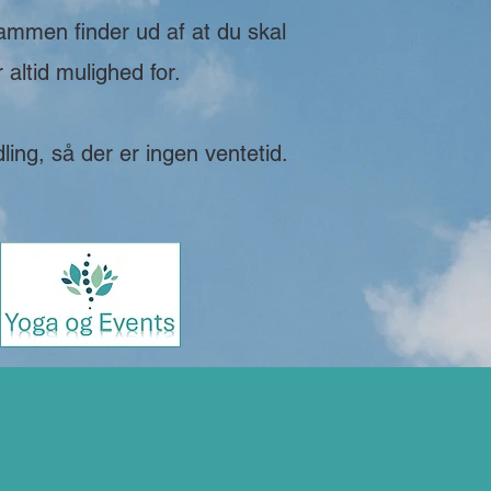
sammen finder ud af at du skal
 altid mulighed for.
ing, så der er ingen ventetid.
rækkevidde.
ikling, støttet og båret,