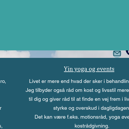
jeg er midt i overgangs alderen.
Yin yoga og events
ro,
Livet er mere end hvad der sker i behandl
Jeg tilbyder også råd om kost og livsstil mere 
til dig og giver råd til at finde en vej frem i li
r
styrke og overskud i dagligdagen
Det kan være f.eks. motionsråd, yoga øvel
s,
kostrådgivning.