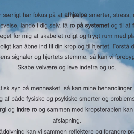
r særligt har fokus på at
afhjælpe
smerter, stress, a
levelse, lande i dig selv, få
ro på systemet
og til at
get for mig at skabe et roligt og trygt rum med plad
oligt kan åbne ind til din krop og til hjertet. Forstå 
ppens signaler og hjertets stemme, så kan vi foreby
Skabe velvære og leve indefra og ud.
stisk syn på mennesket, så kan mine behandlinge
ng af både fysiske og psykiske smerter og problem
ergi og
indre ro
og sammen med kropsterapien kan 
afslapning.
rådgivning kan vi sammen reflektere og forandre pr