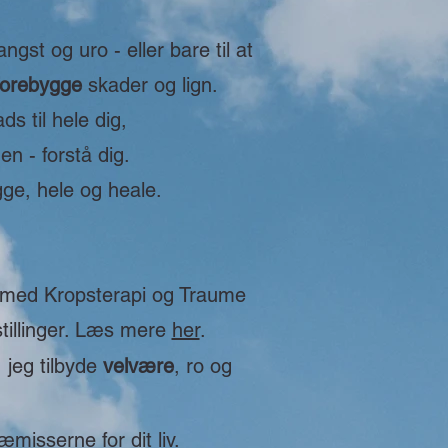
ngst og uro - eller bare til at
forebygge
skader og lign.
s til hele dig,
den - forstå dig.
gge, hele og heale.
r med Kropsterapi og Traume
stillinger. Læs mere
her
.
jeg tilbyde
velvære
, ro og
æmisserne for dit liv.